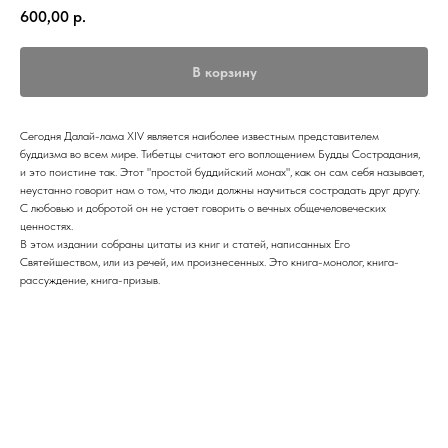
600,00
р.
В корзину
Сегодня Далай-лама XIV является наиболее известным представителем
буддизма во всем мире. Тибетцы считают его воплощением Будды Сострадания,
и это поистине так. Этот "простой буддийский монах", как он сам себя называет,
неустанно говорит нам о том, что люди должны научиться сострадать друг другу.
С любовью и добротой он не устает говорить о вечных общечеловеческих
ценностях.
В этом издании собраны цитаты из книг и статей, написанных Его
Святейшеством, или из речей, им произнесенных. Это книга-монолог, книга-
рассуждение, книга-призыв.