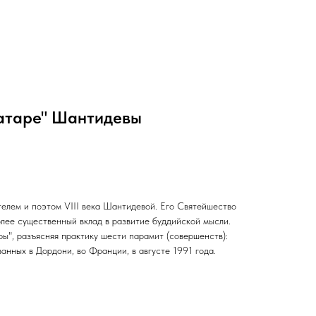
ватаре" Шантидевы
елем и поэтом VIII века Шантидевой. Его Святейшество
лее существенный вклад в развитие буддийской мысли.
ы", разъясняя практику шести парамит (совершенств):
анных в Дордони, во Франции, в августе 1991 года.