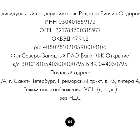
дивидуальный предприниматель Раднаев Ринчин Федоро
ИНН 030401859173
ОГРН 321784700318977
ОКВЭД 47.91.2
р/с 40802810201590008106
Ф-л Северо-Западный ПАО Банк "ФК Открытие"
к/с 30101810540300000795 БИК 044030795
Почтовый адрес:
74, г. Санкт-Петербург, Приморский пр-кт, д.93, литера А,
Режим налогообложения: УСН (доходы)
Без НДС