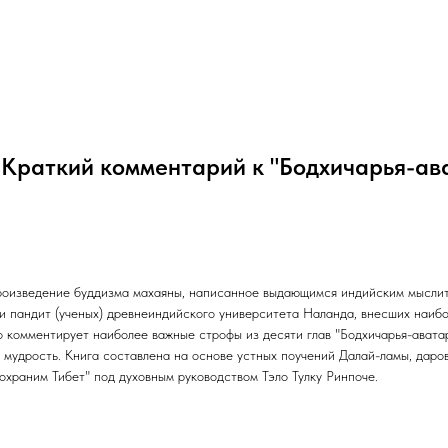
 Краткий комментарий к "Бодхичарья-а
произведение буддизма махаяны, написанное выдающимся индийским мыслит
 пандит (ученых) древнеиндийского университета Наланда, внесших наибо
о комментирует наиболее важные строфы из десяти глав "Бодхичарья-аватар
 мудрость. Книга составлена на основе устных поучений Далай-ламы, даров
охраним Тибет" под духовным руководством Тэло Тулку Ринпоче.