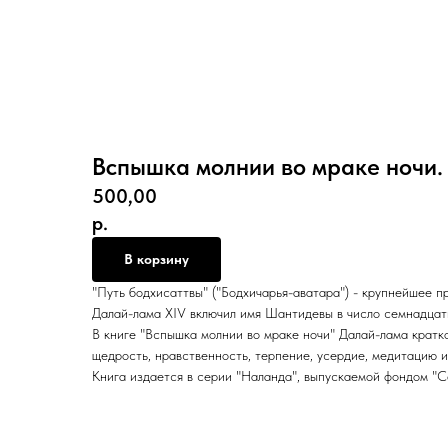
Вспышка молнии во мраке ночи.
500,00
р.
В корзину
"Путь бодхисаттвы" ("Бодхичарья-аватара") - крупнейшее 
Далай-лама XIV включил имя Шантидевы в число семнадцати
В книге "Вспышка молнии во мраке ночи" Далай-лама кратк
щедрость, нравственность, терпение, усердие, медитацию и
Книга издается в серии "Наланда", выпускаемой фондом "С