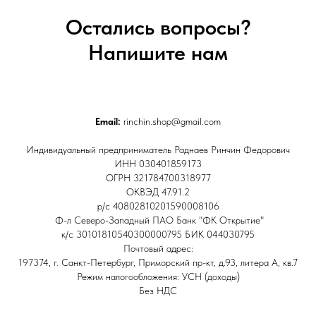
Остались вопросы?
Напишите нам
Email:
rinchin.shop@gmail.com
Индивидуальный предприниматель Раднаев Ринчин Федорович
ИНН 030401859173
ОГРН 321784700318977
ОКВЭД 47.91.2
р/с 40802810201590008106
Ф-л Северо-Западный ПАО Банк "ФК Открытие"
к/с 30101810540300000795 БИК 044030795
Почтовый адрес:
197374, г. Санкт-Петербург, Приморский пр-кт, д.93, литера А, кв.7
Режим налогообложения: УСН (доходы)
Без НДС