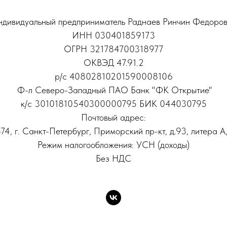
дивидуальный предприниматель Раднаев Ринчин Федоро
ИНН 030401859173
ОГРН 321784700318977
ОКВЭД 47.91.2
р/с 40802810201590008106
Ф-л Северо-Западный ПАО Банк "ФК Открытие"
к/с 30101810540300000795 БИК 044030795
Почтовый адрес:
74, г. Санкт-Петербург, Приморский пр-кт, д.93, литера А,
Режим налогообложения: УСН (доходы)
Без НДС