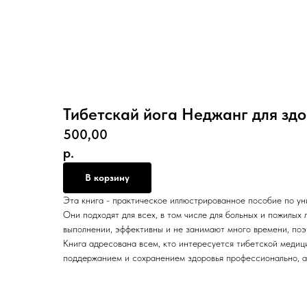
Тибетскай йога Неджанг для здо
500,00
р.
В корзину
Эта книга - практическое иллюстрированное пособие по ун
Они подходят для всех, в том числе для больных и пожилых
выполнении, эффективны и не занимают много времени, поэ
Книга адресована всем, кто интересуется тибетской медиц
поддержанием и сохранением здоровья профессионально, а т