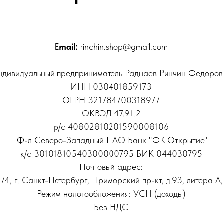
Email:
rinchin.shop@gmail.com
дивидуальный предприниматель Раднаев Ринчин Федоро
ИНН 030401859173
ОГРН 321784700318977
ОКВЭД 47.91.2
р/с 40802810201590008106
Ф-л Северо-Западный ПАО Банк "ФК Открытие"
к/с 30101810540300000795 БИК 044030795
Почтовый адрес:
74, г. Санкт-Петербург, Приморский пр-кт, д.93, литера А,
Режим налогообложения: УСН (доходы)
Без НДС