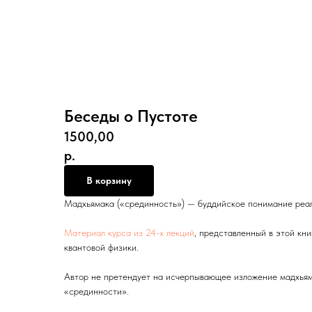
Беседы о Пустоте
1500,00
р.
В корзину
Мадхьямака («срединность») — буддийское понимание реал
Материал курса из 24-х лекций
, представленный в этой кн
квантовой физики.
Автор не претендует на исчерпывающее изложение мадхьям
«срединности».