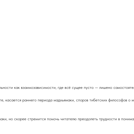
ьности как взаимозависимости, где всё сущее пусто — лишено самостояте
иге, касается раннего периода мадхьямаки, споров тибетских философов о
аки, но скорее стремится помочь читателю преодолеть трудности в поним