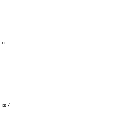
вич
 кв.7