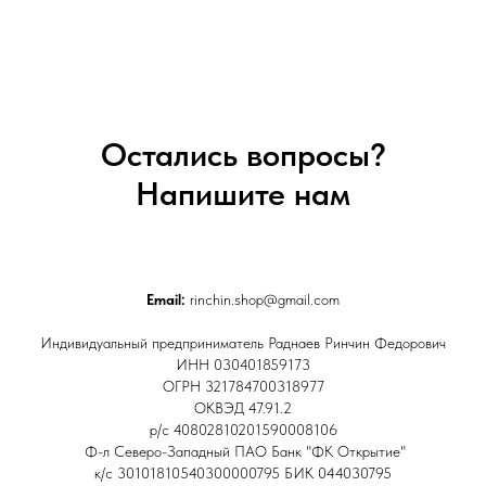
Остались вопросы?
Напишите нам
Email:
rinchin.shop@gmail.com
Индивидуальный предприниматель Раднаев Ринчин Федорович
ИНН 030401859173
ОГРН 321784700318977
ОКВЭД 47.91.2
р/с 40802810201590008106
Ф-л Северо-Западный ПАО Банк "ФК Открытие"
к/с 30101810540300000795 БИК 044030795