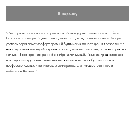
В корзину
"Это первый фотоальбом о королевстве Занскар, расположенном в глубине
Гималаев на севере Индии, труднодоступном для путешественников. Автору
удалось передать атмосферу древний буддийских монастырей и проходящих в
них сакральных мистерий, суровую красоту могучих Гималаев, а также характер
жителей Занскара - искренний и доброжелательный. Издание предназначено
для широкого круга читателей: для тех, кто интересуется буддизмом, для
профессиональных и начинающих фотографов, для путешественников и
любителей Востока."