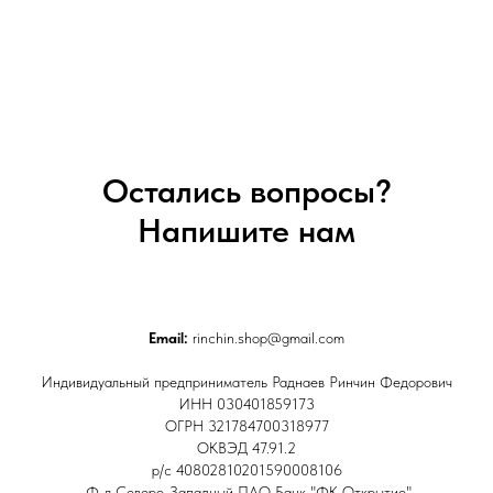
Остались вопросы?
Напишите нам
Email:
rinchin.shop@gmail.com
Индивидуальный предприниматель Раднаев Ринчин Федорович
ИНН 030401859173
ОГРН 321784700318977
ОКВЭД 47.91.2
р/с 40802810201590008106
Ф-л Северо-Западный ПАО Банк "ФК Открытие"