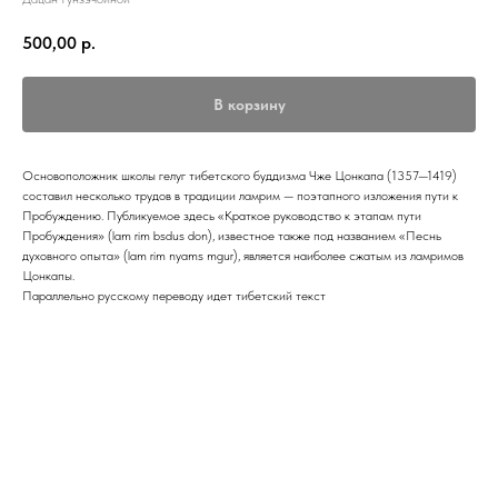
500,00
р.
В корзину
Основоположник школы гелуг тибетского буддизма Чже Цонкапа (1357—1419)
составил несколько трудов в традиции ламрим — поэтапного изложения пути к
Пробуждению. Публикуемое здесь «Краткое руководство к этапам пути
Пробуждения» (lam rim bsdus don), известное также под названием «Песнь
духовного опыта» (lam rim nyams mgur), является наиболее сжатым из ламримов
Цонкапы.
Параллельно русскому переводу идет тибетский текст